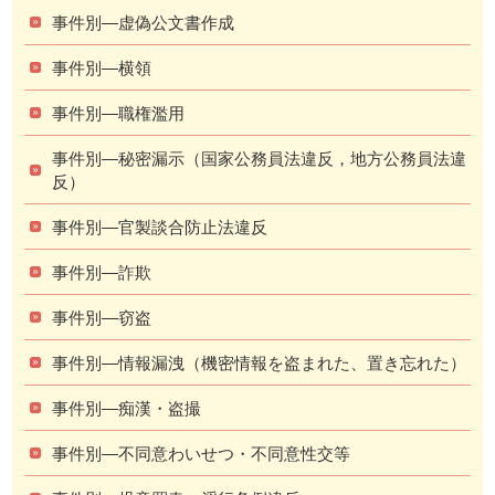
事件別―虚偽公文書作成
事件別―横領
事件別―職権濫用
事件別―秘密漏示（国家公務員法違反，地方公務員法違
反）
事件別―官製談合防止法違反
事件別―詐欺
事件別―窃盗
事件別―情報漏洩（機密情報を盗まれた、置き忘れた）
事件別―痴漢・盗撮
事件別―不同意わいせつ・不同意性交等