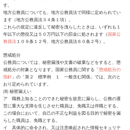
す。
地方公務員についても、地方公務員法で同様に定められてい
ます（地方公務員法３４条１項）。
これらの規定に違反して秘密を洩らしたときは、いずれも１
年以下の懲役又は５０万円以下の罰金に処されます（
国家公
務員法
１０９条１２号、地方公務員法６０条２号）。
懲戒処分
公務員については、秘密漏洩や文書の破棄などをすると、懲
戒処分の対象となります。国家公務員に関する「
懲戒処分の
指針
」の「第２ 標準例 １ 一般含む関係」では、次のと
おり定められています。
(8) 秘密漏えい
ア 職務上知ることのできた秘密を故意に漏らし、公務の運
営に重大な支障を生じさせた職員は、免職又は停職とする。
この場合において、自己の不正な利益を図る目的で秘密を漏
らした職員は、免職とする。
イ 具体的に命令され、又は注意喚起された情報セキュリテ