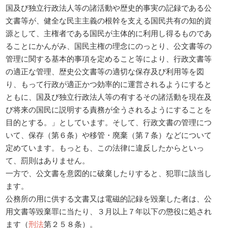
国及び独立行政法人等の諸活動や歴史的事実の記録である公
文書等が、健全な民主主義の根幹を支える国民共有の知的資
源として、主権者である国民が主体的に利用し得るものであ
ることにかんがみ、国民主権の理念にのっとり、公文書等の
管理に関する基本的事項を定めること等により、行政文書等
の適正な管理、歴史公文書等の適切な保存及び利用等を図
り、もって行政が適正かつ効率的に運営されるようにすると
ともに、国及び独立行政法人等の有するその諸活動を現在及
び将来の国民に説明する責務が全うされるようにすることを
目的とする。」としています。そして、行政文書の管理につ
いて、保存（第６条）や移管・廃棄（第７条）などについて
定めています。もっとも、この法律に違反したからといっ
て、罰則はありません。
一方で、公文書を意図的に破棄したりすると、犯罪に該当し
ます。
公務所の用に供する文書又は電磁的記録を毀棄した者は、公
用文書等毀棄罪に当たり、３月以上７年以下の懲役に処され
ます（
刑法
第２５８条）。