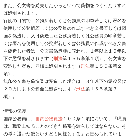
また、公文書を紛失したからといって偽物をつくったりすれ
ば処罰されます。
行使の目的で、公務所若しくは公務員の印章若しくは署名を
使用して公務所若しくは公務員の作成すべき文書若しくは図
画を偽造し、又は偽造した公務所若しくは公務員の印章若し
くは署名を使用して公務所若しくは公務員の作成すべき文書
を偽造した者は、公文書偽造罪に問われ、１年以上１０年以
下の懲役を科されます（
刑法
第１５５条第１項）。公文書を
変造した者も、同様に処罰されます（
刑法
第１５５条第２
項）。
無印公文書を偽造又は変造した場合は、３年以下の懲役又は
２０万円以下の罰金に処されます（
刑法
第１５５条第３
項）。
情報の保護
国家公務員は、
国家公務員法
１００条１項において、「職員
は、職務上知ることのできた秘密を漏らしてはならない。そ
の職を退いた後といえども同様とする」と定められていま