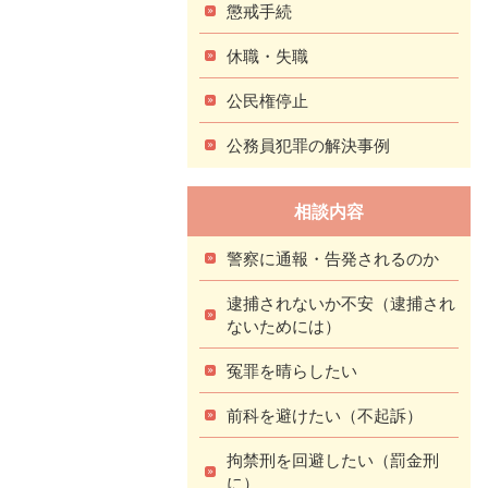
懲戒手続
休職・失職
公民権停止
公務員犯罪の解決事例
相談内容
警察に通報・告発されるのか
逮捕されないか不安（逮捕され
ないためには）
冤罪を晴らしたい
前科を避けたい（不起訴）
拘禁刑を回避したい（罰金刑
に）