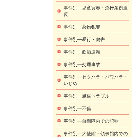
事件別―児童買春・淫行条例違
反
事件別―薬物犯罪
事件別―暴行・傷害
事件別―飲酒運転
事件別―交通事故
事件別―セクハラ・パワハラ・
いじめ
事件別―風俗トラブル
事件別―不倫
事件別―自衛隊内での犯罪
事件別―大使館・領事館内での