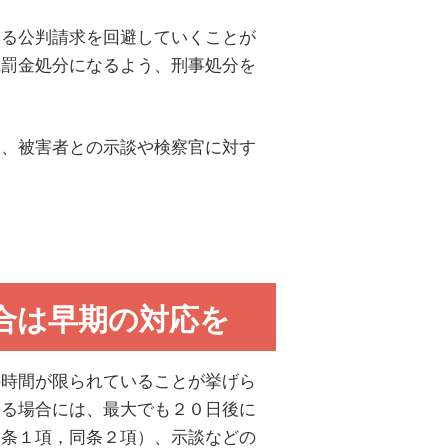
よる公判請求を回避していくことが
式罰金処分になるよう、刑事処分を
め、被害者との示談や検察官に対す
合は早期の対応を
の時間が限られていることが挙げら
いる場合には、最大でも２０日後に
８条１項，同条２項）、示談などの