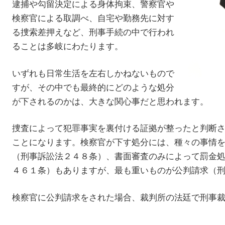
逮捕や勾留決定による身体拘束、警察官や
検察官による取調べ、自宅や勤務先に対す
る捜索差押えなど、刑事手続の中で行われ
ることは多岐にわたります。
いずれも日常生活を左右しかねないもので
すが、その中でも最終的にどのような処分
が下されるのかは、大きな関心事だと思われます。
捜査によって犯罪事実を裏付ける証拠が整ったと判断
ことになります。検察官が下す処分には、種々の事情
（刑事訴訟法２４８条）、書面審査のみによって罰金
４６１条）もありますが、最も重いものが公判請求（
検察官に公判請求をされた場合、裁判所の法廷で刑事