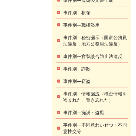
事件別―横領
事件別―職権濫用
事件別―秘密漏示（国家公務員
法違反，地方公務員法違反）
事件別―官製談合防止法違反
事件別―詐欺
事件別―窃盗
事件別―情報漏洩（機密情報を
盗まれた、置き忘れた）
事件別―痴漢・盗撮
事件別―不同意わいせつ・不同
意性交等