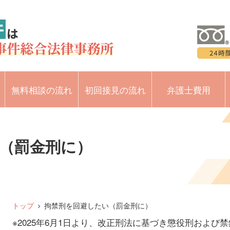
無料相談の流れ
初回接見の流れ
弁護士費用
（罰金刑に）
トップ
拘禁刑を回避したい（罰金刑に）
※2025年6月1日より、改正刑法に基づき懲役刑およ