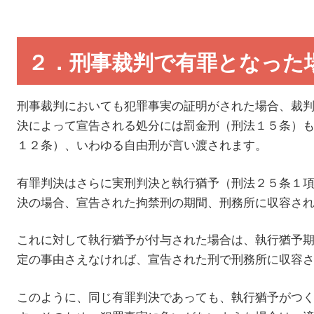
２．刑事裁判で有罪となった
刑事裁判においても犯罪事実の証明がされた場合、裁
決によって宣告される処分には罰金刑（刑法１５条）
１２条）、いわゆる自由刑が言い渡されます。
有罪判決はさらに実刑判決と執行猶予（刑法２５条１
決の場合、宣告された拘禁刑の期間、刑務所に収容さ
これに対して執行猶予が付与された場合は、執行猶予
定の事由さえなければ、宣告された刑で刑務所に収容
このように、同じ有罪判決であっても、執行猶予がつ