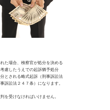
された場合、検察官が処分を決める
を考慮したうえでの起訴猶予処分
処分とされる略式起訴（刑事訴訟法
刑事訴訟法２４７条）になります。
裁判を受けなければいけません。