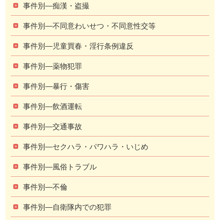
事件別―痴漢・盗撮
事件別―不同意わいせつ・不同意性交等
事件別―児童買春・淫行条例違反
事件別―薬物犯罪
事件別―暴行・傷害
事件別―飲酒運転
事件別―交通事故
事件別―セクハラ・パワハラ・いじめ
事件別―風俗トラブル
事件別―不倫
事件別―自衛隊内での犯罪