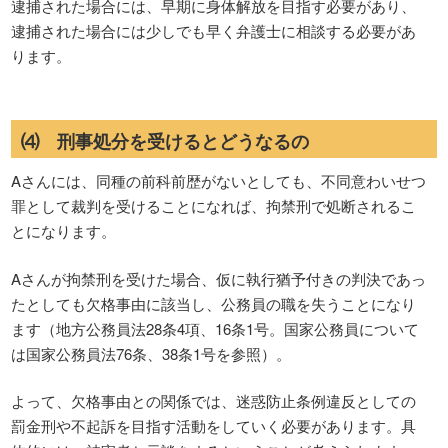
逮捕された場合には、早期に身体解放を目指す必要があり、
逮捕された場合には少しでも早く弁護士に相談する必要があ
ります。
⑷ 刑事処分を受けるとどうなるの
Aさんには、同種の前科前歴がないとしても、不同意わいせつ
罪として裁判を受けることになれば、拘禁刑で処断されるこ
とになります。
Aさんが拘禁刑を受けた場合、仮に執行猶予付きの判決であっ
たとしても欠格事由に該当し、公務員の職を失うことになり
ます（地方公務員法28条4項、16条1号。国家公務員について
は国家公務員法76条、38条1号を参照）。
よって、欠格事由との関係では、迷惑防止条例違反としての
罰金刑や不起訴を目指す活動をしていく必要があります。具