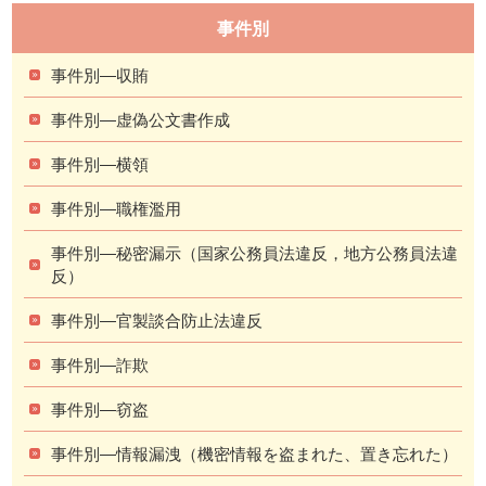
事件別
事件別―収賄
事件別―虚偽公文書作成
事件別―横領
事件別―職権濫用
事件別―秘密漏示（国家公務員法違反，地方公務員法違
反）
事件別―官製談合防止法違反
事件別―詐欺
事件別―窃盗
事件別―情報漏洩（機密情報を盗まれた、置き忘れた）