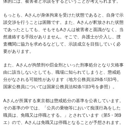
体的には、被害者と示談をするということが考えられます。
もっとも、Aさんが身体拘束を受けた状態であると、自身で示
談交渉を行うことは困難です。また、Aさんが釈放された状態
であったとしても、そもそもAさんは被害者と面識がなく、当
然連絡する手段がありません。そこで、弁護士が介入し、捜
査機関に協力を求めるなどして、示談成立を目指していく必
要があります。
また、Aさんが拘禁刑や罰金刑といった刑事処分となり欠格事
由に該当しないとしても、職場に知られてしまうと、懲戒処
分がなされる可能性があります（地方公務員法29条1項3号。
国家公務員については国家公務員法82条1項3号を参照）。
Aさんが所属する東京都は懲戒処分の基準を公表しています。
その基準の中では、「公共の乗物等において痴漢行為をした
職員は、免職又は停職とする。」とされています（第5・3⒀
エ）ので、Aさんは免職又は停職となることが予想されます。