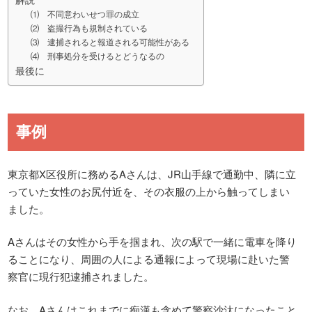
⑴ 不同意わいせつ罪の成立
⑵ 盗撮行為も規制されている
⑶ 逮捕されると報道される可能性がある
⑷ 刑事処分を受けるとどうなるの
最後に
事例
東京都X区役所に務めるAさんは、JR山手線で通勤中、隣に立
っていた女性のお尻付近を、その衣服の上から触ってしまい
ました。
Aさんはその女性から手を掴まれ、次の駅で一緒に電車を降り
ることになり、周囲の人による通報によって現場に赴いた警
察官に現行犯逮捕されました。
なお、Aさんはこれまでに痴漢も含めて警察沙汰になったこと