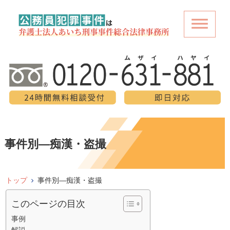
事件別―痴漢・盗撮
トップ
事件別―痴漢・盗撮
このページの目次
事例
解説