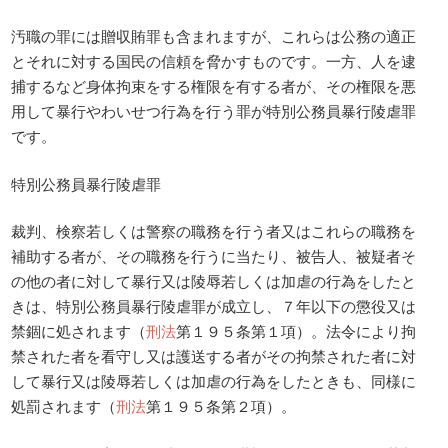
汚職の罪には贈収賄罪も含まれますが、これらは公務の適正
とそれに対する国民の信頼を脅かすものです。一方、人を逮
捕するなど身体拘束をする権限を有する者が、その権限を悪
用して暴行やわいせつ行為を行う罪が特別公務員暴行陵虐罪
です。
特別公務員暴行陵虐罪
裁判、検察若しくは警察の職務を行う者又はこれらの職務を
補助する者が、その職務を行うに当たり、被告人、被疑者そ
の他の者に対して暴行又は陵辱若しくは加虐の行為をしたと
きは、特別公務員暴行陵虐罪が成立し、７年以下の懲役又は
禁錮に処されます（
刑法
第１９５条第１項）。法令により拘
禁された者を看守し又は護送する者がその拘禁された者に対
して暴行又は陵辱若しくは加虐の行為をしたときも、同様に
処罰されます（
刑法
第１９５条第２項）。