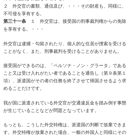
２ 外交官の書類、通信及び、・・・その財産も、同様に、
不可侵を享有する。
第三十一条
１ 外交官は、接受国の刑事裁判権からの免除
を享有する。・・・
外交官は逮捕・勾留されたり、個人的な住居が捜索を受ける
ことがなく、また、刑事裁判を受けることがありません。
接受国ができるのは、「ペルソナ・ノン・グラータ」である
こと又は受け入れがたい者であることを通告し（第９条第１
項）、派遣国がその者の任務を終了させて帰国させるよう求
めることだけです。
我が国に派遣されている外交官が交通違反金を踏み倒す事態
が生じていることなどが問題となっています。
もっとも、こうした外交特権は、派遣国の判断で放棄できま
す。外交特権が放棄された場合、一般の外国人と同様にその