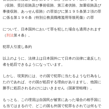
（収賄、受託収賄及び事前収賄、第三者供賄、加重収賄及び
事後収賄、あっせん収賄）の罪並びに第１９５条第２項の罪
に係る第１９６条（特別公務員職権濫用等致死傷）の罪
について、日本国外において罪を犯した場合も適用されます
（
刑法
第４条）。
犯罪人引渡し条約
以上のように、法律上は日本国外にて日本の法律に違反した
者を処罰できるようになっています。
しかし、現実的には、その国で犯罪に当たるような行為をし
たのであれば、その国が処罰する理由がありますし、他国に
勝手に処罰されるわけにはいきません（国家管轄権）。
もっとも、この理屈は自国民が被害にあった場合の相手国に
も当てはまるので、どこの国も外国で犯罪をされては何もで