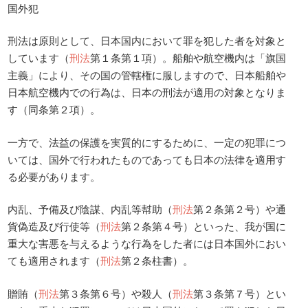
国外犯
刑法は原則として、日本国内において罪を犯した者を対象と
しています（
刑法
第１条第１項）。船舶や航空機内は「旗国
主義」により、その国の管轄権に服しますので、日本船舶や
日本航空機内での行為は、日本の刑法が適用の対象となりま
す（同条第２項）。
一方で、法益の保護を実質的にするために、一定の犯罪につ
いては、国外で行われたものであっても日本の法律を適用す
る必要があります。
内乱、予備及び陰謀、内乱等幇助（
刑法
第２条第２号）や通
貨偽造及び行使等（
刑法
第２条第４号）といった、我が国に
重大な害悪を与えるような行為をした者には日本国外におい
ても適用されます（
刑法
第２条柱書）。
贈賄（
刑法
第３条第６号）や殺人（
刑法
第３条第７号）とい