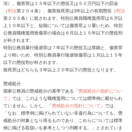
項）。傷害罪は１５年以下の懲役又は５０万円以下の罰金
（
刑法
第２０４条）、傷害致死罪は3年以上の有期懲役（
刑法
第２０５条）に処されます。特別公務員職権濫用罪は６月以
上１０年以下と、短期については傷害罪より重いため、特別
公務員職権濫用致傷罪の場合は６月以上１５年以下の懲役刑
が科されます。
特別公務員暴行陵虐罪は７年以下の懲役又は禁錮と、傷害罪
より軽いため、特別公務員暴行陵虐致傷罪は１月以上１５年
以下の懲役刑が科されます。
致死罪はどちらも３年以上２０年以下の懲役となります。
懲戒処分
国家公務員の懲戒処分の基準である「
懲戒処分の指針につい
て
」では、このような職権濫用については標準例に載せられ
ていません。しかし、「
懲戒処分の指針について
」では、
「なお、標準例に掲げられていない非違行為についても、懲
戒処分の対象となり得るものであり、これらについては標準
例に掲げる取扱いを参考としつつ判断する。」とされていま