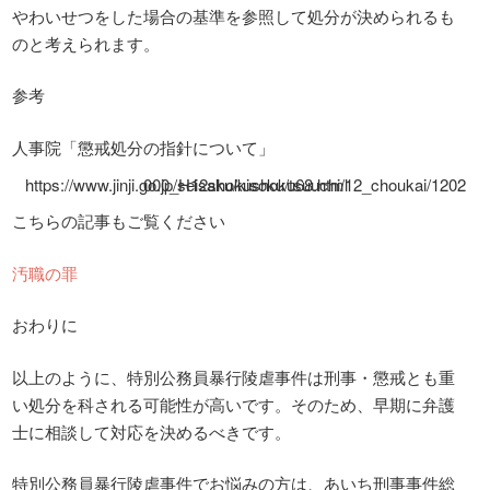
やわいせつをした場合の基準を参照して処分が決められるも
のと考えられます。
参考
人事院「懲戒処分の指針について」
https://www.jinji.go.jp/seisaku/kisoku/tsuuchi/12_choukai/1202000_H12shokushoku68.html
こちらの記事もご覧ください
汚職の罪
おわりに
以上のように、特別公務員暴行陵虐事件は刑事・懲戒とも重
い処分を科される可能性が高いです。そのため、早期に弁護
士に相談して対応を決めるべきです。
特別公務員暴行陵虐事件でお悩みの方は、あいち刑事事件総