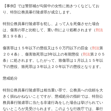
【事例】では警部補が勾留中の女性に抱きつくなどしてお
り、特別公務員暴行陵虐罪が成立します。
特別公務員暴行陵虐罪を犯し、よって人を死傷させた場合
は、傷害の罪と比較して、重い刑により処断されます（
刑法
第１９６条）。
傷害罪は１５年以下の懲役又は５０万円以下の罰金（
刑法
第
２０４条）、傷害致死罪は3年以上の有期懲役（
刑法
第２０５
条）に処されます。したがって、致傷罪は１月以上１５年以
下の懲役、致死罪は３年以上２０年以下の懲役となります。
懲戒処分
特別公務員暴行陵虐罪は相当重い罪で、公務員への信頼を大
きく損ねかねないことですが、懲戒処分の指針では、特別公
務員暴行陵虐罪に当たる非違行為をした場合は挙げられてい
ないところが見受けられます。このような行政庁では、暴行