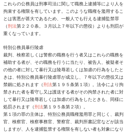
これらの公務員は刑事司法に関して職務上逮捕等により人を
拘束する権限を有しています。このような職権を濫用するこ
とは害悪が甚大であるため、一般人でも行える逮捕監禁罪
（
刑法
第２２０条。３月以上７年以下の懲役）よりも刑罰が
重くなっています。
特別公務員暴行陵虐
裁判、検察若しくは警察の職務を行う者又はこれらの職務を
補助する者が、その職務を行うに当たり、被告人、被疑者そ
の他の者に対して暴行又は陵辱若しくは加虐の行為をしたと
きは、特別公務員暴行陵虐罪が成立し、７年以下の懲役又は
禁錮に処されます（
刑法
第１９５条第１項）。法令により拘
禁された者を看守し又は護送する者がその拘禁された者に対
して暴行又は陵辱若しくは加虐の行為をしたときも、同様に
処罰されます（
刑法
第１９５条第２項）。
第１項の罪の主体は、特別公務員職権濫用罪と同じく、裁判
官、検察官、検察事務官、警察官、裁判所書記官などが該当
しますが、人を逮捕監禁する権限を有しない者も対象になり