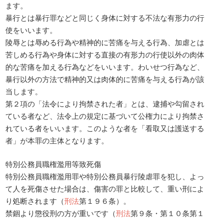
ます。
暴行とは暴行罪などと同じく身体に対する不法な有形力の行
使をいいます。
陵辱とは辱める行為や精神的に苦痛を与える行為、加虐とは
苦しめる行為や身体に対する直接の有形力の行使以外の肉体
的な苦痛を加える行為などをいいます。わいせつ行為など、
暴行以外の方法で精神的又は肉体的に苦痛を与える行為が該
当します。
第２項の「法令により拘禁された者」とは、逮捕や勾留され
ている者など、法令上の規定に基づいて公権力により拘禁さ
れている者をいいます。このような者を「看取又は護送する
者」が本罪の主体となります。
特別公務員職権濫用等致死傷
特別公務員職権濫用罪や特別公務員暴行陵虐罪を犯し、よっ
て人を死傷させた場合は、傷害の罪と比較して、重い刑によ
り処断されます（
刑法
第１９６条）。
禁錮より懲役刑の方が重いです（
刑法
第９条・第１０条第１