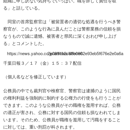
組織に申し訳ない気持ちでいっぱい。職を辞して責任を取
る」と話している。
同室の首席監察官は「被留置者の適切な処遇を行うべき警
察官が、このような行為に及んだことは警察業務の信頼を損
なうもので誠に遺憾。被害者と県民に深くおわび申し上げ
る」とコメントした。
https://news.yahoo.co.jp/articles/8ffbce62e93eb5f676e2e0a6a2e0891b2ca8e060
千葉日報３／１７（金）１５：３７配信
（個人名などを修正しています）
公務員の中でも裁判官や検察官、警察官は逮捕のように国民
の権利利益を強制的に制約する公権力の行使をも行うことが
できます。このような公務員がその職権を濫用すれば、公務
の適正が害され、公務に対する国民の信頼も損なわれてしま
います。そのため、公務員が職権を濫用して汚職をすること
に対しては、重い刑罰が科されます。