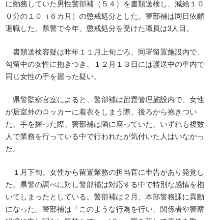
に勤務していた男性警部補（５４）を書類送検し、減給１０
０分の１０（６カ月）の懲戒処分とした。警部補は同日依願
退職した。県警で今年、懲戒処分を受けた職員は3人目。
書類送検容疑は昨年１１月上旬ごろ、同署留置施設内で、
勾留中の女性に抱きつき、１２月１３日には護送中の車内で
同じ女性の手を握った疑い。
県警監察官室によると、警部補は留置管理施設内で、女性
が居室外のロッカーに着衣をしまう際、後ろから抱きつい
た。手を握った際、警部補は隣に座っていた。いずれも複数
人で業務を行っている中で行われたが気付いた人はいなかっ
た。
１月下旬、女性から留置業務の担当官に申告があり発覚し
た。県警の調べに対し警部補は対応する中で特別な感情を抱
いてしまったとしている。警部補は２月、本部警務課に異動
になった。警部補は「このような行為を行い、関係者や警察