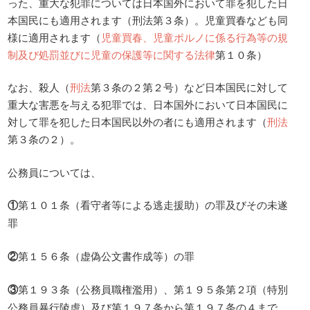
った、重大な犯罪については日本国外において罪を犯した日
本国民にも適用されます（刑法第３条）。児童買春なども同
様に適用されます（
児童買春、児童ポルノに係る行為等の規
制及び処罰並びに児童の保護等に関する法律
第１０条）
なお、殺人（
刑法
第３条の２第２号）など日本国民に対して
重大な害悪を与える犯罪では、日本国外において日本国民に
対して罪を犯した日本国民以外の者にも適用されます（
刑法
第３条の２）。
公務員については、
①
第１０１条（看守者等による逃走援助）の罪及びその未遂
罪
②
第１５６条（虚偽公文書作成等）の罪
③
第１９３条（公務員職権濫用）、第１９５条第２項（特別
公務員暴行陵虐）及び第１９７条から第１９７条の４まで