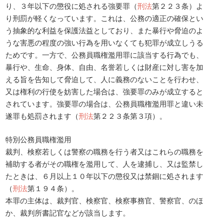
り、３年以下の懲役に処される強要罪（
刑法
第２２３条）よ
り刑罰が軽くなっています。これは、公務の適正の確保とい
う抽象的な利益を保護法益としており、また暴行や脅迫のよ
うな害悪の程度の強い行為を用いなくても犯罪が成立しうる
ためです。一方で、公務員職権濫用罪に該当する行為でも、
暴行や、生命、身体、自由、名誉若しくは財産に対し害を加
える旨を告知して脅迫して、人に義務のないことを行わせ、
又は権利の行使を妨害した場合は、強要罪のみが成立すると
されています。強要罪の場合は、公務員職権濫用罪と違い未
遂罪も処罰されます（
刑法
第２２３条第３項）。
特別公務員職権濫用
裁判、検察若しくは警察の職務を行う者又はこれらの職務を
補助する者がその職権を濫用して、人を逮捕し、又は監禁し
たときは、６月以上１０年以下の懲役又は禁錮に処されます
（
刑法
第１９４条）。
本罪の主体は、裁判官、検察官、検察事務官、警察官、のほ
か、裁判所書記官などが該当します。