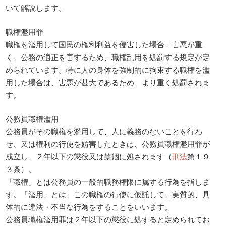
いて解説します。
職権濫用罪
職権を濫用して国民の権利利益を侵害した場合、害悪が重
く、公務の適正を害するため、職権乱用を処罰する規定が定
められています。特に人の身体を強制的に拘束する職権を濫
用した場合は、害悪が甚大であるため、より重く処罰されま
す。
公務員職権濫用
公務員がその職権を濫用して、人に義務のないことを行わ
せ、又は権利の行使を妨害したときは、公務員職権濫用罪が
成立し、２年以下の懲役又は禁錮に処されます（
刑法
第１９
３条）。
「職権」とは公務員の一般的職務権限に属する行為を指しま
す。「濫用」とは、この職権の行使に仮託して、実質的、具
体的に違法・不当な行為をすることをいいます。
公務員職権濫用罪は２年以下の懲役に処すると定められてお