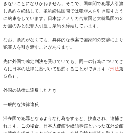
きないことになりかねません。そこで、国家間で犯罪人引渡
し条約を締結して、条約締結国間では犯罪人を引き渡すよう
に約束をしています。日本はアメリカ合衆国と大韓民国の２
か国のみと犯罪人引渡し条約を締結しています。
なお、条約がなくても、具体的な事案で国家間の交渉により
犯罪人を引き渡すことがあります。
先に外国で確定判決を受けていても、同一の行為についてさ
らに日本の法律に基づいて処罰することができます（
刑法
第
５条）。
外国の法律に違反したとき
一般的な法律違反
滞在国で犯罪となるような行為をすると、捜査され、逮捕さ
れます。この場合、日本大使館や総領事館といった在外公館
に連絡を求めることができます。在外公館と連絡を取ること