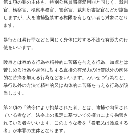
第１項の罪の主体も、特別公務員職権濫用罪と同じく、裁判
官、検察官、検察事務官、警察官、裁判所書記官などが該当
しますが、人を逮捕監禁する権限を有しない者も対象になり
ます。
暴行とは暴行罪などと同じく身体に対する不法な有形力の行
使をいいます。
陵辱とは辱める行為や精神的に苦痛を与える行為、加虐とは
苦しめる行為や身体に対する直接の有形力の行使以外の肉体
的な苦痛を加える行為などをいいます。わいせつ行為など、
暴行以外の方法で精神的又は肉体的に苦痛を与える行為が該
当します。
第２項の「法令により拘禁された者」とは、逮捕や勾留され
ている者など、法令上の規定に基づいて公権力により拘禁さ
れている者をいいます。このような者を「看取又は護送する
者」が本罪の主体となります。