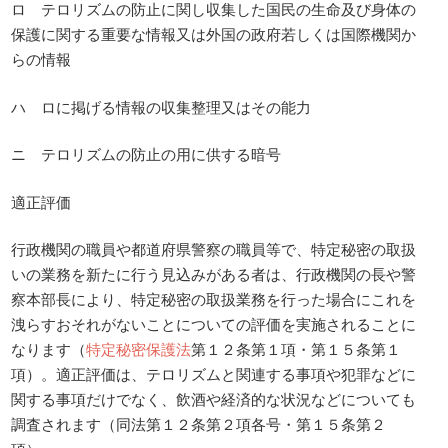
ロ テロリズムの防止に関し収集した国民の生命及び身体の
保護に関する重要な情報又は外国の政府若しくは国際機関か
らの情報
ハ ロに掲げる情報の収集整理又はその能力
ニ テロリズムの防止の用に供する暗号
適正評価
行政機関の職員や都道府県警察の職員等で、特定秘密の取扱
いの業務を新たに行う見込みがある者は、行政機関の長や警
察本部長により、特定秘密の取扱業務を行った場合にこれを
洩らすおそれがないことについての評価を実施されることに
なります（
特定秘密保護法
第１２条第１項・第１５条第１
項）。適正評価は、テロリズムと関連する事項や犯罪などに
関する事項だけでなく、飲酒や経済的な状況などについても
調査されます（同法第１２条第２項各号・第１５条第２