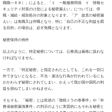
職職―６８）」によると、「１ 一般服務関係 イ 情報セ
キュリティ対策のけ怠による秘密漏えい」については、停
職・減給・戒告処分の対象となります。「ア 故意の秘密漏
えい」は免職又は停職となり、特に「自己の不正な利益を図
る目的」の場合は、必ず免職となります。
秘密保持の例外
以上のように、特定秘密については、公務員は厳格に扱わな
ければなりません。
一方で、「特定秘密」と指定されたとしても、これを一切口
外できないとなると、不当・違法な行為が行われているにも
かかわらず秘密にされてしまい、かえって我が国や国民の利
益を損ねてしまいかねません。
そもそも、「秘密」とは前述の「徴税トラの巻事件」や「外
務省秘密漏洩事件」の判示のように実質的にもそれを秘密と