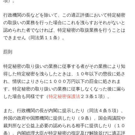
項）。
行政機関の長などを除いて、この適正評価において特定秘密
の取扱いの業務を行った場合にこれを洩らすおそれがないと
認められた者でなければ、特定秘密の取扱業務を行うことは
できません（同法第１１条）。
罰則
特定秘密の取り扱いの業務に従事する者がその業務により知
得した特定秘密を洩らしたときは、１０年以下の懲役に処さ
れ、情状によりさらに１０００万円以下の罰金に処されま
す。特定秘密の取り扱いの業務に従事しなくなった後に漏ら
した場合も同様です（
特定秘密保護法
２３条１項）。
また、行政機関の長が内閣に提示したり（同法４条５項）、
外国の政府や国際機関に提供したり（９条）、国会両議院や
裁判所など公益上必要の認められる相手に提供したり（１０
条）、内閣総理大臣が特定秘密の指定及び解除並びに適正評