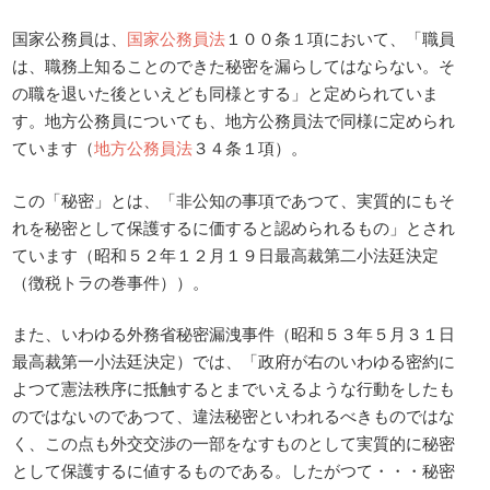
国家公務員は、
国家公務員法
１００条１項において、「職員
は、職務上知ることのできた秘密を漏らしてはならない。そ
の職を退いた後といえども同様とする」と定められていま
す。地方公務員についても、地方公務員法で同様に定められ
ています（
地方公務員法
３４条１項）。
この「秘密」とは、「非公知の事項であつて、実質的にもそ
れを秘密として保護するに価すると認められるもの」とされ
ています（昭和５２年１２月１９日最高裁第二小法廷決定
（徴税トラの巻事件））。
また、いわゆる外務省秘密漏洩事件（昭和５３年５月３１日
最高裁第一小法廷決定）では、「政府が右のいわゆる密約に
よつて憲法秩序に抵触するとまでいえるような行動をしたも
のではないのであつて、違法秘密といわれるべきものではな
く、この点も外交交渉の一部をなすものとして実質的に秘密
として保護するに値するものである。したがつて・・・秘密