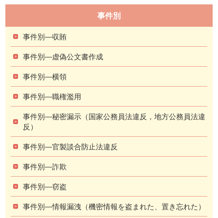
事件別
事件別―収賄
事件別―虚偽公文書作成
事件別―横領
事件別―職権濫用
事件別―秘密漏示（国家公務員法違反，地方公務員法違
反）
事件別―官製談合防止法違反
事件別―詐欺
事件別―窃盗
事件別―情報漏洩（機密情報を盗まれた、置き忘れた）