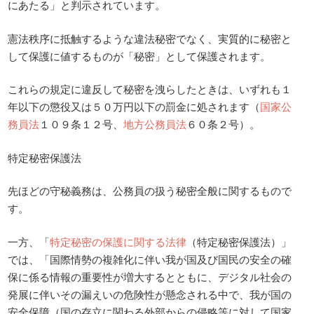
にあたる」と判示されています。
憲法秩序に抵触するような違法秘密でなく、実質的に秘密と
して保護に値するものが「秘密」として保護されます。
これらの規定に違反して秘密を洩らしたときは、いずれも１
年以下の懲役又は５０万円以下の罰金に処されます（
国家公
務員法
１０９条１２号、
地方公務員法
６０条２号）。
特定秘密保護法
先ほどの守秘義務は、公務員の扱う秘密全般に関するもので
す。
一方、「
特定秘密の保護に関する法律
（特定秘密保護法）」
では、「国際情勢の複雑化に伴い我が国及び国民の安全の確
保に係る情報の重要性が増大するとともに、デジタル社会の
発展に伴いその漏えいの危険性が懸念される中で、我が国の
安全保障（国の存立に関わる外部からの侵略等に対して国家