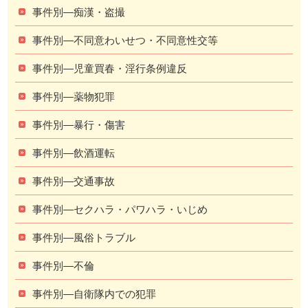
事件別―痴漢・盗撮
事件別―不同意わいせつ・不同意性交等
事件別―児童買春・淫行条例違反
事件別―薬物犯罪
事件別―暴行・傷害
事件別―飲酒運転
事件別―交通事故
事件別―セクハラ・パワハラ・いじめ
事件別―風俗トラブル
事件別―不倫
事件別―自衛隊内での犯罪