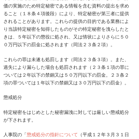
価の実施のため特定秘密である情報を含む資料の提出を求め
ること（１８条４項後段）により、特定秘密が第三者に提供
されることがあります。これらの提供の目的である業務によ
り当該特定秘密を知得したものがその特定秘密を洩らしたと
きは、５年以下の懲役に処され、又は情状によりさらに５０
０万円以下の罰金に処されます（同法２３条２項）。
これらの罪は未遂も処罰します（同法２３条３項）。また、
過失により漏らした場合も処罰されます（２３条１項の罪に
ついては２年以下の禁錮又は５０万円以下の罰金。２３条２
項の罪ついては１年以下の禁錮又は３０万円以下の罰金）。
懲戒処分
特定秘密をはじめとした秘密漏洩に対しては厳しい懲戒処分
が下されます。
人事院の「
懲戒処分の指針について
（平成１２年３月３１日