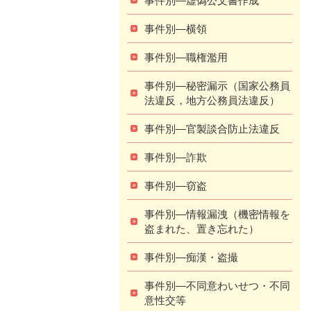
事件別―横領
事件別―職権濫用
事件別―秘密漏示（国家公務員
法違反，地方公務員法違反）
事件別―官製談合防止法違反
事件別―詐欺
事件別―窃盗
事件別―情報漏洩（機密情報を
盗まれた、置き忘れた）
事件別―痴漢・盗撮
事件別―不同意わいせつ・不同
意性交等