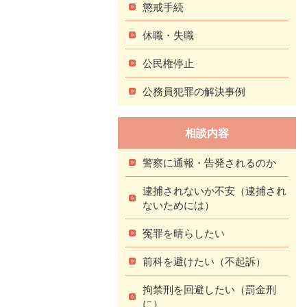
懲戒手続
休職・失職
公民権停止
公務員犯罪の解決事例
相談内容
警察に通報・告発されるのか
逮捕されないか不安（逮捕され
ないためには）
冤罪を晴らしたい
前科を避けたい（不起訴）
拘禁刑を回避したい（罰金刑
に）