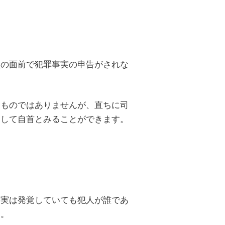
員の面前で犯罪事実の申告がされな
るものではありませんが、直ちに司
として自首とみることができます。
事実は発覚していても犯人が誰であ
す。