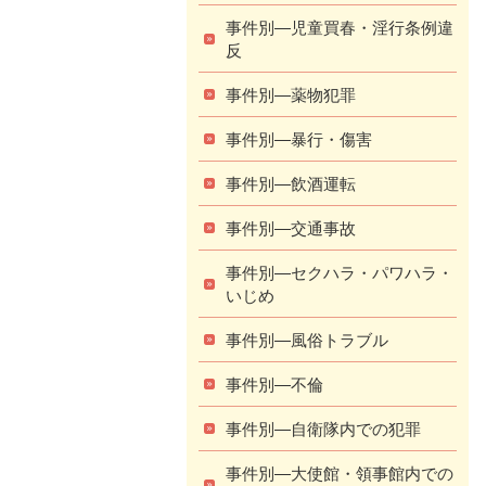
事件別―児童買春・淫行条例違
反
事件別―薬物犯罪
事件別―暴行・傷害
事件別―飲酒運転
事件別―交通事故
事件別―セクハラ・パワハラ・
いじめ
事件別―風俗トラブル
事件別―不倫
事件別―自衛隊内での犯罪
事件別―大使館・領事館内での